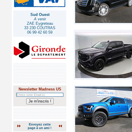
Sud Ouest
A venir
ZAE Eygreteau
33 230 COUTRAS
06 99 42 60 59
Newsletter Madness US
Envoyez cette
page à un ami !