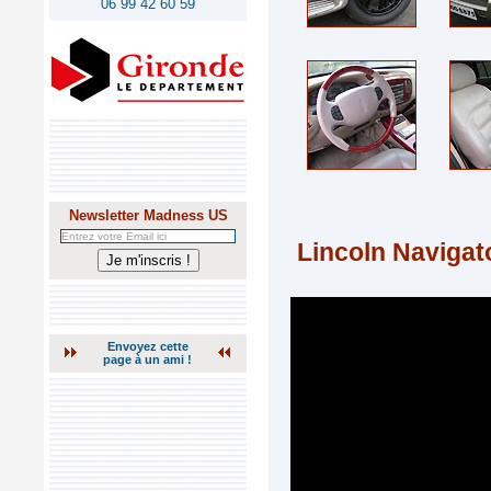
06 99 42 60 59
Newsletter Madness US
Lincoln Naviga
Envoyez cette
page à un ami !