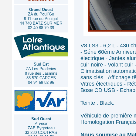
Grand Ouest
ZA du Poull'Go
9-11 rue du Poulgot
44 740 BATZ SUR MER
02 40 88 79 39
V8 LS3 - 6,2 L - 430 c
- Série 60ème Anniver
électrique - Jantes alum
cuir noire - Volant cui
Sud Est
ZA Les Praderies
Climatisation automati
8 rue des Jasmins
sans clés - Affichage t
83 570 CARCES
04 94 69 82 96
Vitres électriques - Ré
Bose CD USB - Echapp
Teinte : Black.
Véhicule de première 
Sud Ouest
Homologation Français
A venir
ZAE Eygreteau
33 230 COUTRAS
Nous soumise au Mal