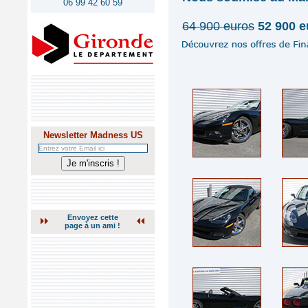
06 99 42 60 59
64 900 euros
52 900 e
Newsletter Madness US
Envoyez cette
page à un ami !