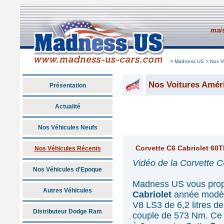
mais
>
>
Madness US
Nos V
Nos Voitures Amér
Présentation
Actualité
Nos Véhicules Neufs
Corvette C6 Cabriolet 60
Nos Véhicules Récents
Vidéo de la Corvette 
Nos Véhicules d'Epoque
Madness US vous prop
Autres Véhicules
Cabriolet
année modèle
V8 LS3 de 6,2 litres d
Distributeur Dodge Ram
couple de 573 Nm. Ce 