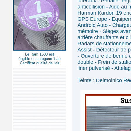
latéraux - Pédalier rég
anticollision - Aide au
Harman Kardon 19 ence
GPS Europe - Equipeme
Android Auto - Chargeu
mémoire - Sièges avant
arrière chauffants et c
Radars de stationnemen
Assist - Détecteur de p
Le Ram 1500 est
- Ouverture de benne 
éligible en catégorie 1 au
double - Frein de stat
Certificat qualité de l'air
liner pulvérisé - Attela
Teinte : Delmoinico Re