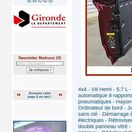
06 99 42 60 59
Newsletter Madness US
4x4 - V8 Hemi - 5,7 L 
Envoyez cette
automatique 8 rapports
page à un ami !
pneumatiques - Hayon mu
Ordinateur de bord - 
sans clé - Démarrage à
électriques - Rétrovise
double panneau vitré -