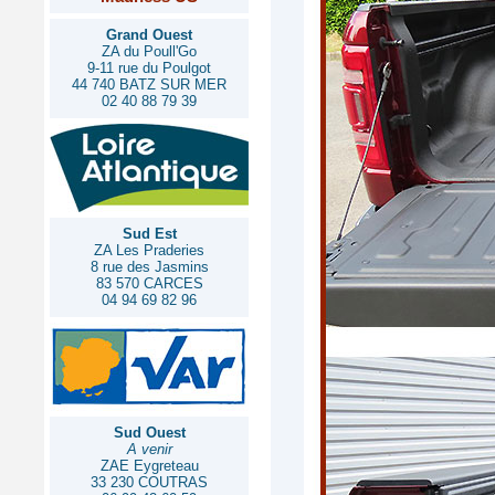
Grand Ouest
ZA du Poull'Go
9-11 rue du Poulgot
44 740 BATZ SUR MER
02 40 88 79 39
Sud Est
ZA Les Praderies
8 rue des Jasmins
83 570 CARCES
04 94 69 82 96
Sud Ouest
A venir
ZAE Eygreteau
33 230 COUTRAS