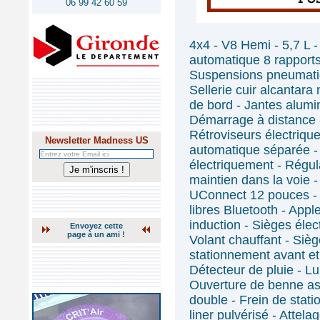
06 99 42 60 59
4x4 - V8 Hemi - 5,7 L 
automatique 8 rapports
Suspensions pneumati
Sellerie cuir alcantara
de bord - Jantes alumi
Démarrage à distance -
Rétroviseurs électrique
Newsletter Madness US
automatique séparée - A
électriquement - Régula
maintien dans la voie 
UConnect 12 pouces -
libres Bluetooth - App
induction - Sièges élec
Envoyez cette
page à un ami !
Volant chauffant - Siè
stationnement avant et 
Détecteur de pluie - Lu
Ouverture de benne as
double - Frein de stat
liner pulvérisé - Attela