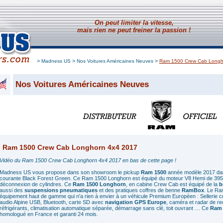
On peut limiter la vitesse,
mais rien ne peut freiner la passion !
>
>
>
Madness US
Nos Voitures Américaines Neuves
Ram 1500 Crew Cab Longh
Nos Voitures Américaines Neuves
Ram 1500 Crew Cab Longhorn 4x4 2017
Vidéo du Ram 1500 Crew Cab Longhorn 4x4 2017 en bas de cette page !
Madness US vous propose dans son showroom le pickup
Ram 1500
année modèle 2017 dans
courante Black Forest Green. Ce Ram 1500 Longhorn est équipé du moteur V8 Hemi de 3
déconnexion de cylindres. Ce
Ram 1500 Longhorn
, en cabine Crew Cab est équipé de la
b
aussi des
suspensions pneumatiques
et des pratiques coffres de benne
RamBox
. Le Ra
équipement haut de gamme qui n'a rien à envier à un véhicule Premium Européen : Sellerie
audio Alpine USB, Bluetooth, carte SD avec
navigation GPS Europe
, caméra et radar de re
réfrigérants, climatisation automatique séparée, démarrage sans clé, toit ouvrant … Ce
Ram 
homologué en France et garanti 24 mois.