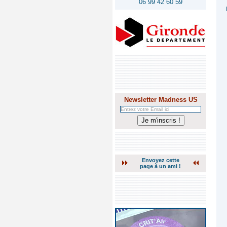
06 99 42 60 59
Newsletter Madness US
Envoyez cette
page à un ami !