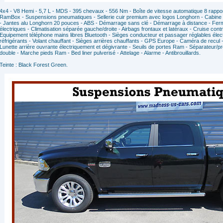
4x4 - V8 Hemi - 5,7 L - MDS - 395 chevaux - 556 Nm - Boîte de vitesse automatique 8 rappor
RamBox - Suspensions pneumatiques - Sellerie cuir premium avec logos Longhorn - Cabine 
- Jantes alu Longhorn 20 pouces - ABS - Démarrage sans clé - Démarrage à distance - Ferme
électriques - Climatisation séparée gauche/droite - Airbags frontaux et latéraux - Cruise con
Equipement téléphone mains libres Bluetooth - Sièges conducteur et passager réglables élec
réfrigérants - Volant chauffant - Sièges arrières chauffants - GPS Europe - Caméra de recul -
Lunette arrière ouvrante électriquement et dégivrante - Seuils de portes Ram - Séparateur
double - Marche pieds Ram - Bed liner pulverisé - Attelage - Alarme - Antibrouillards.
Teinte : Black Forest Green.