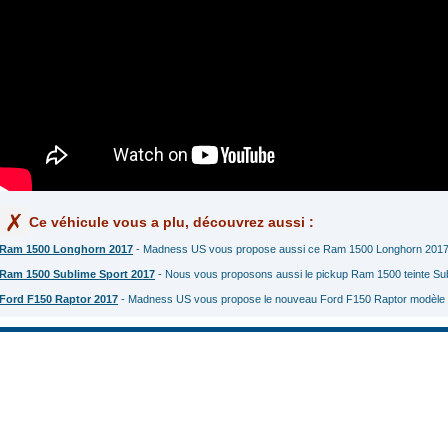
Ce véhicule vous a plu, découvrez aussi :
Ram 1500 Longhorn 2017
- Madness US vous propose aussi ce Ram 1500 Longhorn 2017 n
Ram 1500 Sublime Sport 2017
- Nous vous proposons aussi le pickup Ram 1500 teinte Sub
Ford F150 Raptor 2017
- Madness US vous propose le nouveau Ford F150 Raptor modèle 