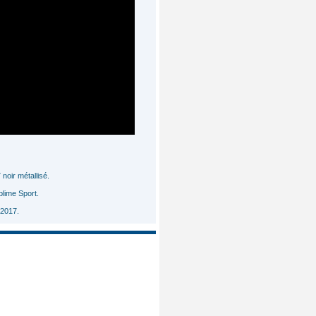
oir métallisé.
lime Sport.
2017.