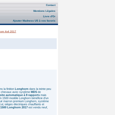
Contact
Mentions Légales
Livre d'Or
Ajouter Madness US à vos favoris
orn 4x4 2017
 la finition
Longhorn
dans la teinte peu
95 chevaux avec système
MDS
de
oite automatique à 8 rapports
mais
m 1500 modèle Longhorn bénéficie d'un
 cuir marron premium Longhorn, système
cul, sièges électriques chauffants et
1500 Longhorn 2017
est vendu neuf,