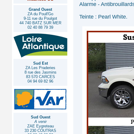
Alarme - Antibrouillard
Grand Ouest
ZA du Poull'Go
Teinte : Pearl White.
9-11 rue du Poulgot
44 740 BATZ SUR MER
02 40 88 79 39
Sud Est
ZA Les Praderies
8 rue des Jasmins
83 570 CARCES
04 94 69 82 96
Sud Ouest
A venir
ZAE Eygreteau
33 230 COUTRAS