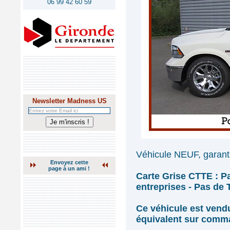
06 99 42 60 59
Newsletter Madness US
Véhicule NEUF, garanti
Envoyez cette
page à un ami !
Carte Grise CTTE : P
entreprises - Pas de
Ce véhicule est ven
équivalent sur comm