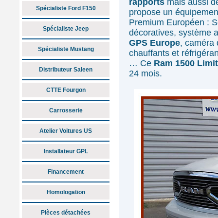
rapports
mais aussi 
Spécialiste Ford F150
propose un équipement 
Premium Européen : Sel
Spécialiste Jeep
décoratives, système 
GPS Europe
, caméra 
Spécialiste Mustang
chauffants et réfrigér
… Ce
Ram 1500 Limit
Distributeur Saleen
24 mois.
CTTE Fourgon
Carrosserie
Atelier Voitures US
Installateur GPL
Financement
Homologation
Pièces détachées