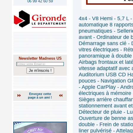
06 99 42 60 59
4x4 - V8 Hemi - 5,7 L 
automatique 8 rapports
pneumatiques - Selleri
avant - Ordinateur de 
Démarrage sans clé - 
vitres électriques - Rét
panoramique à double p
Newsletter Madness US
Airbags frontaux et lat
vitesse adaptatif avec 
Auditorium USB CD Har
pouces - Navigation G
- Apple CarPlay - Andr
électriques à mémoire -
Envoyez cette
page à un ami !
Sièges arrière chauffa
stationnement avant et 
Détecteur de pluie - Lu
Ouverture de benne as
double - Frein de stat
liner pulvérisé - Attela