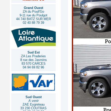
Grand Ouest
ZA du Poull'Go
9-11 rue du Poulgot
44 740 BATZ SUR MER
02 40 88 79 39
Sud Est
ZA Les Praderies
8 rue des Jasmins
83 570 CARCES
04 94 69 82 96
Sud Ouest
A venir
ZAE Eygreteau
33 230 COUTRAS