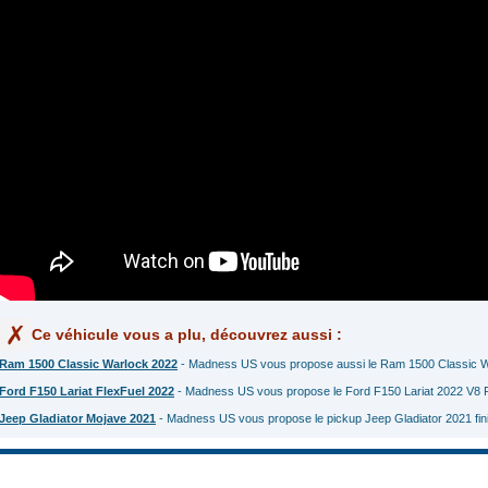
Ce véhicule vous a plu, découvrez aussi :
Ram 1500 Classic Warlock 2022
- Madness US vous propose aussi le Ram 1500 Classic 
Ford F150 Lariat FlexFuel 2022
- Madness US vous propose le Ford F150 Lariat 2022 V8 F
Jeep Gladiator Mojave 2021
- Madness US vous propose le pickup Jeep Gladiator 2021 fini