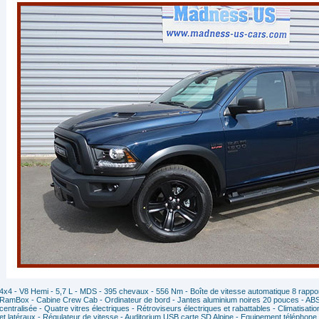
4x4 - V8 Hemi - 5,7 L - MDS - 395 chevaux - 556 Nm - Boîte de vitesse automatique 8 rapport
RamBox - Cabine Crew Cab - Ordinateur de bord - Jantes aluminium noires 20 pouces - AB
centralisée - Quatre vitres électriques - Rétroviseurs électriques et rabattables - Climatisat
et latéraux - Régulateur de vitesse - Auditorium USB carte SD Alpine - Equipement téléphone