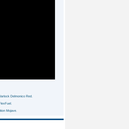
Warlock Delmonico Red.
lexFuel.
tion Mojave.