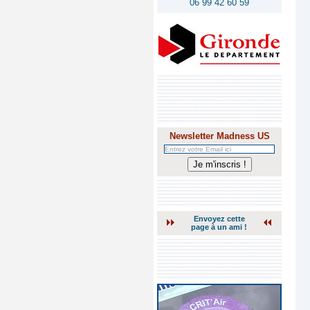
06 99 42 60 59
Newsletter Madness US
Envoyez cette
page à un ami !