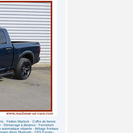
s - Finition Warlock - Coffre de benne
S - Démarrage à distance - Fermeture
ion automatique séparée - Airbags frontaux
 mains libres Bluetooth - GPS Europe -