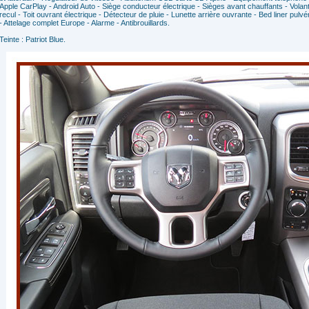
Apple CarPlay - Android Auto - Siège conducteur électrique - Sièges avant chauffants - Vola
recul - Toit ouvrant électrique - Détecteur de pluie - Lunette arrière ouvrante - Bed liner pu
- Attelage complet Europe - Alarme - Antibrouillards.
Teinte : Patriot Blue.