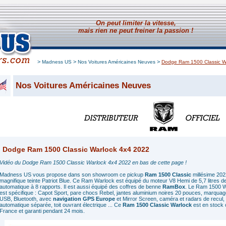
On peut limiter la vitesse,
mais rien ne peut freiner la passion !
>
>
>
Madness US
Nos Voitures Américaines Neuves
Dodge Ram 1500 Classic W
Nos Voitures Américaines Neuves
Dodge Ram 1500 Classic Warlock 4x4 2022
Vidéo du Dodge Ram 1500 Classic Warlock 4x4 2022 en bas de cette page !
Madness US vous propose dans son showroom ce pickup
Ram 1500 Classic
millésime 2022
magnifique teinte Patriot Blue. Ce Ram Warlock est équipé du moteur V8 Hemi de 5,7 litres de
automatique à 8 rapports. Il est aussi équipé des coffres de benne
RamBox
. Le Ram 1500 Wa
est spécifique : Capot Sport, pare chocs Rebel, jantes aluminium noires 20 pouces, marquages n
USB, Bluetooth, avec
navigation GPS Europe
et Mirror Screen, caméra et radars de recul, 
automatique séparée, toit ouvrant électrique ... Ce
Ram 1500 Classic Warlock
est en stock
France et garanti pendant 24 mois.