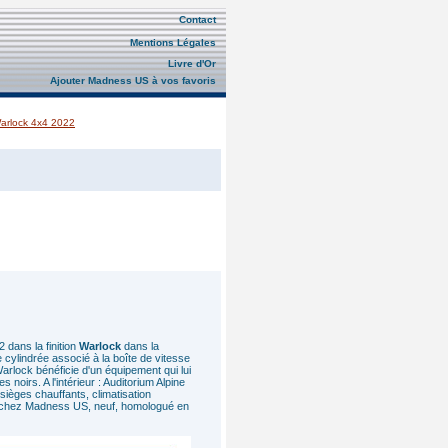
Contact
Mentions Légales
Livre d'Or
Ajouter Madness US à vos favoris
arlock 4x4 2022
 dans la finition
Warlock
dans la
 cylindrée associé à la boîte de vitesse
rlock bénéficie d'un équipement qui lui
oirs. A l'intérieur : Auditorium Alpine
sièges chauffants, climatisation
 chez Madness US, neuf, homologué en