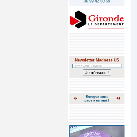
06 99 42 60 59
Newsletter Madness US
Envoyez cette
page à un ami !