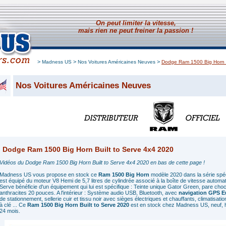
On peut limiter la vitesse,
mais rien ne peut freiner la passion !
>
>
>
Madness US
Nos Voitures Américaines Neuves
Dodge Ram 1500 Big Horn B
Nos Voitures Américaines Neuves
Dodge Ram 1500 Big Horn Built to Serve 4x4 2020
Vidéos du Dodge Ram 1500 Big Horn Built to Serve 4x4 2020 en bas de cette page !
Madness US vous propose en stock ce
Ram 1500 Big Horn
modèle 2020 dans la série spé
est équipé du moteur V8 Hemi de 5,7 litres de cylindrée associé à la boîte de vitesse automa
Serve bénéficie d'un équipement qui lui est spécifique : Teinte unique Gator Green, pare ch
anthracites 20 pouces. A l'intérieur : Système audio USB, Bluetooth, avec
navigation GPS E
de stationnement, sellerie cuir et tissu noir avec sièges électriques et chauffants, climatisat
à clé ... Ce
Ram 1500 Big Horn Built to Serve 2020
est en stock chez Madness US, neuf, 
24 mois.