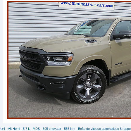
4x4 - V8 Hemi - 5,7 L - MDS - 395 chevaux - 556 Nm - Boîte de vitesse automatique 8 rapports