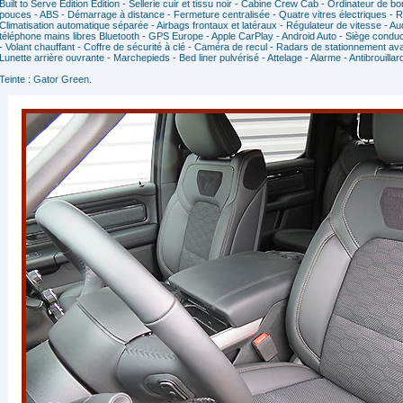
Built to Serve Edition Edition - Sellerie cuir et tissu noir - Cabine Crew Cab - Ordinateur de b
pouces - ABS - Démarrage à distance - Fermeture centralisée - Quatre vitres électriques - Ré
Climatisation automatique séparée - Airbags frontaux et latéraux - Régulateur de vitesse - A
téléphone mains libres Bluetooth - GPS Europe - Apple CarPlay - Android Auto - Siège conduc
- Volant chauffant - Coffre de sécurité à clé - Caméra de recul - Radars de stationnement avan
Lunette arrière ouvrante - Marchepieds - Bed liner pulvérisé - Attelage - Alarme - Antibrouillar
Teinte : Gator Green.