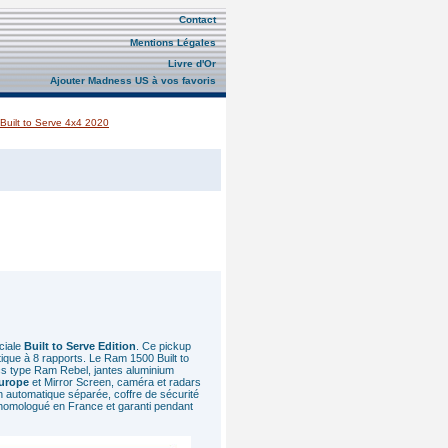
Contact
Mentions Légales
Livre d'Or
Ajouter Madness US à vos favoris
uilt to Serve 4x4 2020
ciale
Built to Serve Edition
. Ce pickup
tique à 8 rapports. Le Ram 1500 Built to
ocs type Ram Rebel, jantes aluminium
urope
et Mirror Screen, caméra et radars
ion automatique séparée, coffre de sécurité
homologué en France et garanti pendant