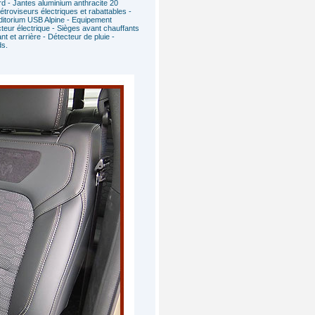
ord - Jantes aluminium anthracite 20
troviseurs électriques et rabattables -
uditorium USB Alpine - Equipement
teur électrique - Sièges avant chauffants
t et arrière - Détecteur de pluie -
ds.