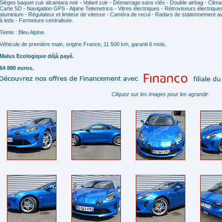
Sièges baquet cuir alcantara noir - Volant cuir - Démarrage sans clés - Double airbag - Clim
Carte SD - Navigation GPS - Alpine Telemetrics - Vitres électriques - Rétroviseurs électrique
aluminium - Régulateur et limiteur de vitesse - Caméra de recul - Radars de stationnement av
à leds - Fermeture centralisée.
Teinte : Bleu Alpine.
Véhicule de première main, origine France, 11 500 km, garanti 6 mois.
Malus Ecologique déjà payé.
64 880 euros.
Cliquez sur les images pour les agrandir.