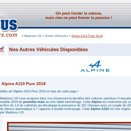
On peut limiter la vitesse,
mais rien ne peut freiner la passion !
>
>
>
Madness US
Autres Véhicules
Alpine A110 Pure 2019
Nos Autres Véhicules Disponibles
Alpine A110 Pure 2019
Vidéo de l'Alpine A110 Pure 2019 en bas de cette page !
Madness US vous propose dans son showroom la dernière des voitures sportives Français
modèle 2019 de
première main
au très faible kilométrage. Cette
Alpine
est motorisée par un
arrière de 1,8 de cylindrée qui développe la puissance de 252 chevaux pour un couple de 3
de vitesse automatique à 7 rapports à double embrayage. Cette
Alpine A110
est une origine
par Madness US.