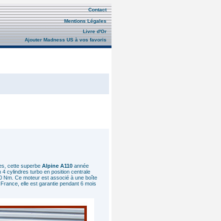
Contact
Mentions Légales
Livre d'Or
Ajouter Madness US à vos favoris
es, cette superbe
Alpine A110
année
 4 cylindres turbo en position centrale
20 Nm. Ce moteur est associé à une boîte
 France, elle est garantie pendant 6 mois