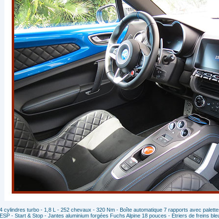
4 cylindres turbo - 1,8 L - 252 chevaux - 320 Nm - Boîte automatique 7 rapports avec palettes
ESP - Start & Stop - Jantes aluminium forgées Fuchs Alpine 18 pouces - Etriers de freins ble