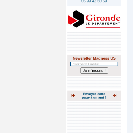
06 99 42 60 59
Newsletter Madness US
Envoyez cette
page à un ami !