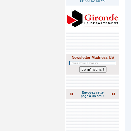
06 99 42 60 59
Newsletter Madness US
Envoyez cette
page à un ami !