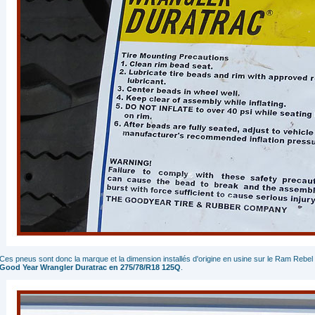
Ces pneus sont donc la marque et la dimension installés d'origine en usine sur le Ram Rebel
Good Year Wrangler Duratrac en 275/78/R18 125Q
.