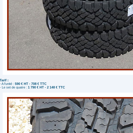
Tarif :
- A l'unité :
590 € HT - 708 € TTC
- Le set de quatre :
1 790 € HT - 2 148 € TTC