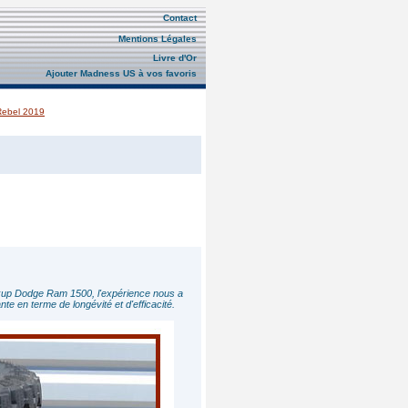
Contact
Mentions Légales
Livre d'Or
Ajouter Madness US à vos favoris
ebel 2019
kup Dodge Ram 1500, l'expérience nous a
e en terme de longévité et d'efficacité.