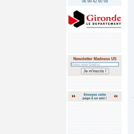
06 99 42 60 59
Newsletter Madness US
Envoyez cette
page à un ami !