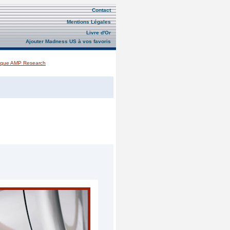
Contact
Mentions Légales
Livre d'Or
Ajouter Madness US à vos favoris
rique AMP Research