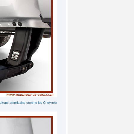
ickups américains comme les Chevrolet