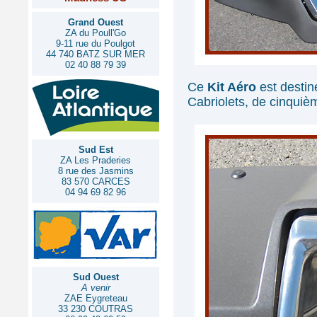
Grand Ouest
ZA du Poull'Go
9-11 rue du Poulgot
44 740 BATZ SUR MER
02 40 88 79 39
Ce
Kit Aéro
est destiné
Cabriolets, de cinquiè
Sud Est
ZA Les Praderies
8 rue des Jasmins
83 570 CARCES
04 94 69 82 96
Sud Ouest
A venir
ZAE Eygreteau
33 230 COUTRAS