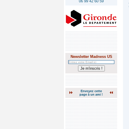
06 99 42 60 59
Newsletter Madness US
Envoyez cette
page à un ami !