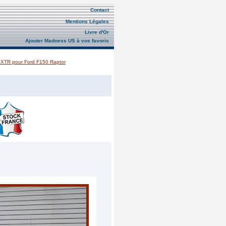
Contact
Mentions Légales
Livre d'Or
Ajouter Madness US à vos favoris
XTR pour Ford F150 Raptor