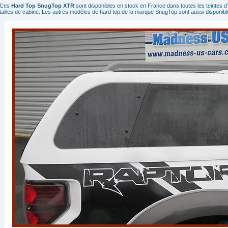
Ces
Hard Top SnugTop XTR
sont disponibles en stock en France dans toutes les teintes d’
tailles de cabine. Les autres modèles de hard top de la marque SnugTop sont aussi disponi