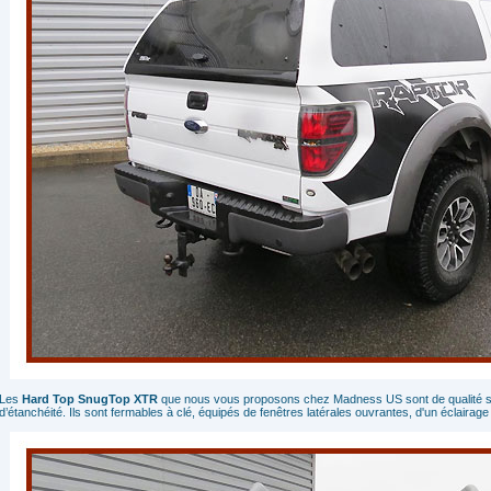
Les
Hard Top SnugTop XTR
que nous vous proposons chez Madness US sont de qualité supér
d’étanchéité. Ils sont fermables à clé, équipés de fenêtres latérales ouvrantes, d'un éclairage in