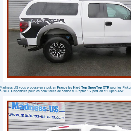
Madness US vous propose en stock en France les
Hard Top SnugTop XTR
pour les Pick
à 2014. Disponibles pour les deux tailles de cabine du Raptor : SuperCab et SuperCrew.