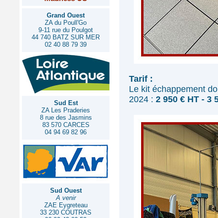
Grand Ouest
ZA du Poull'Go
9-11 rue du Poulgot
44 740 BATZ SUR MER
02 40 88 79 39
Tarif :
Le kit échappement do
2024 :
2 950 € HT - 3
Sud Est
ZA Les Praderies
8 rue des Jasmins
83 570 CARCES
04 94 69 82 96
Sud Ouest
A venir
ZAE Eygreteau
33 230 COUTRAS