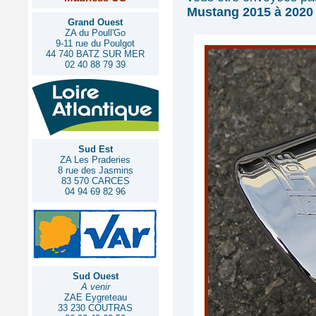
Mustang 2015 à 2020
Grand Ouest
ZA du Poull'Go
9-11 rue du Poulgot
44 740 BATZ SUR MER
02 40 88 79 39
Sud Est
ZA Les Praderies
8 rue des Jasmins
83 570 CARCES
04 94 69 82 96
Sud Ouest
A venir
ZAE Eygreteau
33 230 COUTRAS