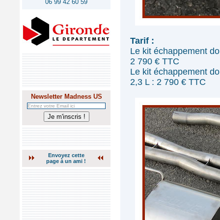
06 99 42 60 59
Tarif :
Le kit échappement do
2 790 € TTC
Le kit échappement do
2,3 L : 2 790 € TTC
Newsletter Madness US
Envoyez cette
page à un ami !