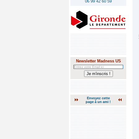
06 99 42 60 59
Newsletter Madness US
Envoyez cette
page à un ami !