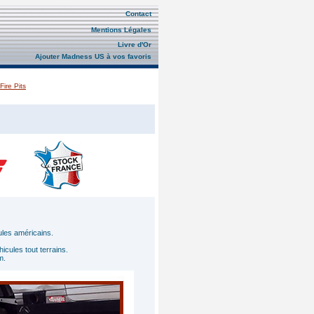
Contact
Mentions Légales
Livre d'Or
Ajouter Madness US à vos favoris
ire Pits
les américains.
hicules tout terrains.
m.