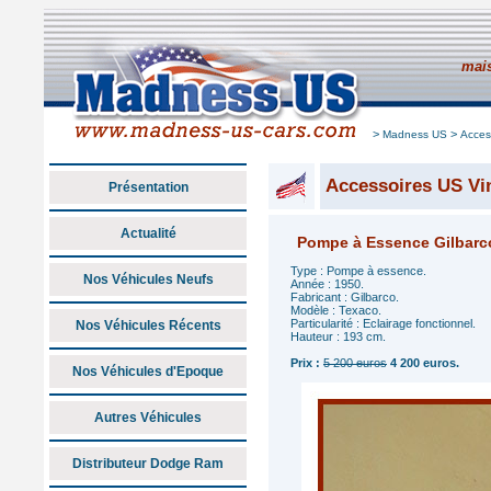
mais
>
>
Madness US
Acces
Accessoires US Vi
Présentation
Actualité
Pompe à Essence Gilbarc
Type : Pompe à essence.
Nos Véhicules Neufs
Année : 1950.
Fabricant : Gilbarco.
Modèle : Texaco.
Particularité : Eclairage fonctionnel.
Nos Véhicules Récents
Hauteur : 193 cm.
Prix :
5 200 euros
4 200 euros.
Nos Véhicules d'Epoque
Autres Véhicules
Distributeur Dodge Ram